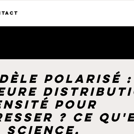
ntact
dèle polarisé :
eure distribut
ensité pour
esser ? Ce qu'
a science.