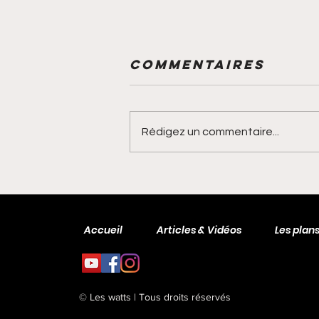
Commentaires
Rédigez un commentaire...
Victor Bosoni :
analyse
méthodologiqu
Accueil
Articles & Vidéos
Les plan
de son
entrainement
© Les watts | Tous droits réservés