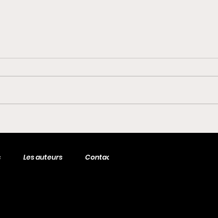
Etape du Tour
24
2024 : Comment
MA
j'ai gagné 30w
éq
e
et + de 150
s
Les auteurs
Contact
places en 3 ans