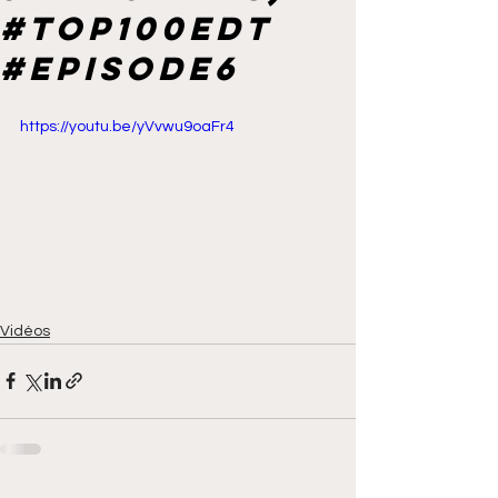
#top100edt
#episode6
https://youtu.be/yVvwu9oaFr4
Vidéos